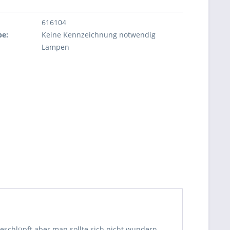
616104
be:
Keine Kennzeichnung notwendig
Lampen
 geschlüpft aber man sollte sich nicht wundern