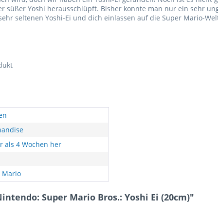
ner süßer Yoshi herausschlüpft. Bisher konnte man nur ein sehr 
ehr seltenen Yoshi-Ei und dich einlassen auf die Super Mario-Wel
dukt
en
andise
r als 4 Wochen her
 Mario
ntendo: Super Mario Bros.: Yoshi Ei (20cm)"