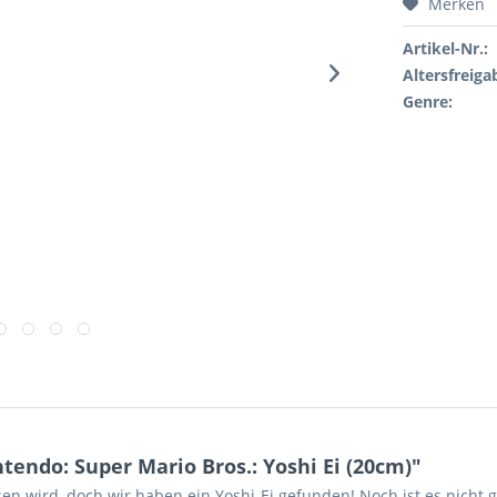
Merken
Artikel-Nr.:
Altersfreiga
Genre:
endo: Super Mario Bros.: Yoshi Ei (20cm)"
ssen wird, doch wir haben ein Yoshi-Ei gefunden! Noch ist es nicht