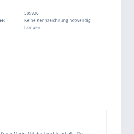
589936
be:
Keine Kennzeichnung notwendig
Lampen
Super Mario. Mit der Leuchte erhellst Du