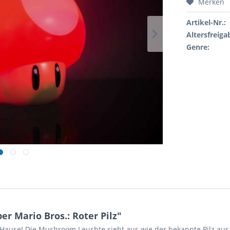
Merken
Artikel-Nr.:
Altersfreiga
Genre:
r Mario Bros.: Roter Pilz"
Hause! Die Mushroom Leuchte sieht aus wie der bekannte Pilz aus 